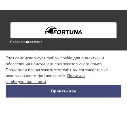
Сервисный ремонт
ВЫБЕРИ СВОЙ ГОРОД
Этот сайт использует файлы cookie для аналитики и
Замена дисплея (экрана) тепловизионного прицела General
обеспечения наилучшего пользовательского опыта.
40M3 Fortuna в
Краснодаре
Продолжая использовать этот сайт, вы соглашаетесь с
Замена дисплея (экрана) тепловизионного прицела General
использованием файлов cookie.
Политика
40M3 Fortuna в
Ростове-на-Дону
конфиденциальности
Замена дисплея (экрана) тепловизионного прицела General
40M3 Fortuna в
Нижнем Новгороде
Принять все
Замена дисплея (экрана) тепловизионного прицела General
40M3 Fortuna в
Новосибирске
Замена дисплея (экрана) тепловизионного прицела General
40M3 Fortuna в
Челябинске
Замена дисплея (экрана) тепловизионного прицела General
УСТРОЙСТВА
40M3 Fortuna в
Екатеринбурге