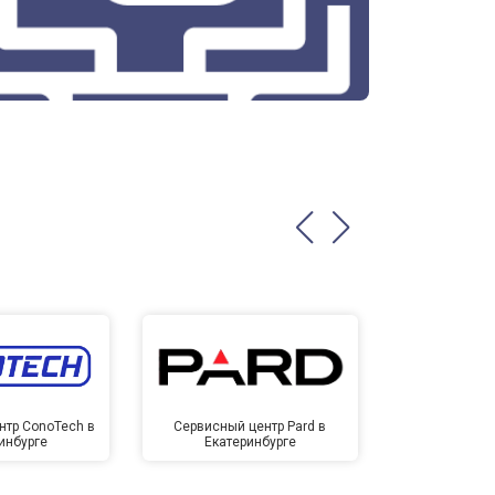
нтр ConoTech в
Сервисный центр Pard в
Сервисный ц
инбурге
Екатеринбурге
Екате