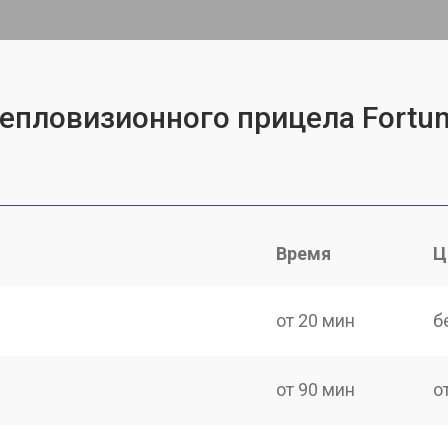
епловизионного прицела Fortun
Время
Ц
от 20 мин
б
от 90 мин
о