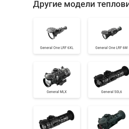
Другие модели теплов
Ремонт или замена детектора
General One LRF 6XL
General One LRF 6M
General MLX
General 50L6