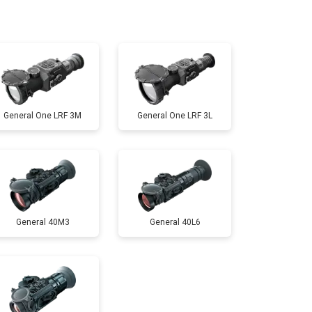
т 10000 ₽
Заказать
General One LRF 3M
General One LRF 3L
General 40M3
General 40L6