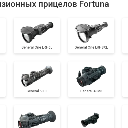
изионных прицелов Fortuna
от 60 мин
о
General One LRF 6L
General One LRF 3XL
General 50L3
General 40M6