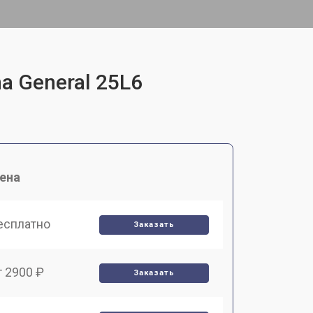
a General 25L6
ена
есплатно
Заказать
т 2900 ₽
Заказать