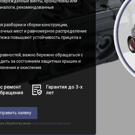
 Поврежденные винты, кронштейны или
аналоги, рекомендованные
я разборки и сборки конструкции,
очных мест и равномерное распределение
пежа повышают устойчивость прицела к
равностей, важно бережно обращаться с
едить за состоянием защитных крышек и
язнения и окисления.
с ремонт
Гарантия до 3-х
обращения
лет
править заявку
 на обработку моих
персональных данных.