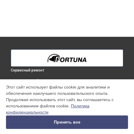
Сервисный ремонт
ВЫБЕРИ СВОЙ ГОРОД
Этот сайт использует файлы cookie для аналитики и
Замена процессора тепловизионного монокуляра Fortuna
обеспечения наилучшего пользовательского опыта.
в
Краснодаре
Продолжая использовать этот сайт, вы соглашаетесь с
Замена процессора тепловизионного монокуляра Fortuna
использованием файлов cookie.
Политика
в
Ростове-на-Дону
конфиденциальности
Замена процессора тепловизионного монокуляра Fortuna
в
Нижнем Новгороде
Принять все
Замена процессора тепловизионного монокуляра Fortuna
в
Новосибирске