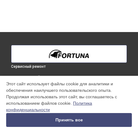
Сервисный ремонт
ВЫБЕРИ СВОЙ ГОРОД
Этот сайт использует файлы cookie для аналитики и
Замена аккумулятора тепловизионного монокуляра
обеспечения наилучшего пользовательского опыта.
Fortuna в
Краснодаре
Продолжая использовать этот сайт, вы соглашаетесь с
Замена аккумулятора тепловизионного монокуляра
использованием файлов cookie.
Политика
Fortuna в
Ростове-на-Дону
конфиденциальности
Замена аккумулятора тепловизионного монокуляра
Fortuna в
Нижнем Новгороде
Принять все
Замена аккумулятора тепловизионного монокуляра
Fortuna в
Новосибирске
Замена аккумулятора тепловизионного монокуляра