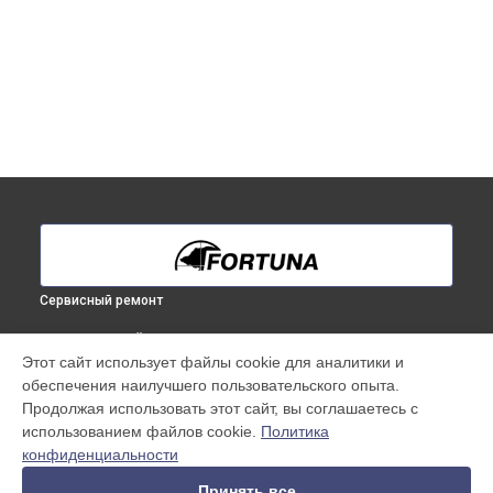
Сервисный ремонт
ВЫБЕРИ СВОЙ ГОРОД
Этот сайт использует файлы cookie для аналитики и
Восстановление питания тепловизионного монокуляра
обеспечения наилучшего пользовательского опыта.
Fortuna в
Краснодаре
Продолжая использовать этот сайт, вы соглашаетесь с
Восстановление питания тепловизионного монокуляра
использованием файлов cookie.
Политика
Fortuna в
Ростове-на-Дону
конфиденциальности
Восстановление питания тепловизионного монокуляра
Fortuna в
Нижнем Новгороде
Принять все