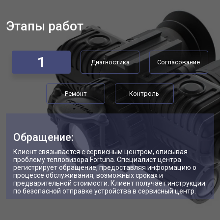
Этапы работ
1
Диагностика
Согласование
Ремонт
Контроль
Обращение:
Клиент связывается с сервисным центром, описывая
проблему тепловизора Fortuna. Специалист центра
регистрирует обращение, предоставляя информацию о
процессе обслуживания, возможных сроках и
предварительной стоимости. Клиент получает инструкции
по безопасной отправке устройства в сервисный центр.