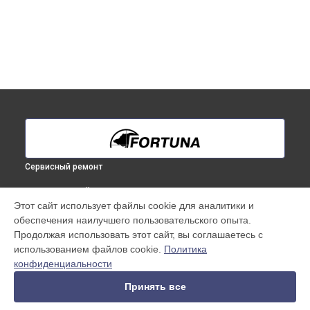
Сервисный ремонт
ВЫБЕРИ СВОЙ ГОРОД
Этот сайт использует файлы cookie для аналитики и
Ремонт системы питания тепловизионного бинокуляра
обеспечения наилучшего пользовательского опыта.
Fortuna в
Краснодаре
Продолжая использовать этот сайт, вы соглашаетесь с
Ремонт системы питания тепловизионного бинокуляра
использованием файлов cookie.
Политика
Fortuna в
Ростове-на-Дону
конфиденциальности
Ремонт системы питания тепловизионного бинокуляра
Fortuna в
Нижнем Новгороде
Принять все
Ремонт системы питания тепловизионного бинокуляра