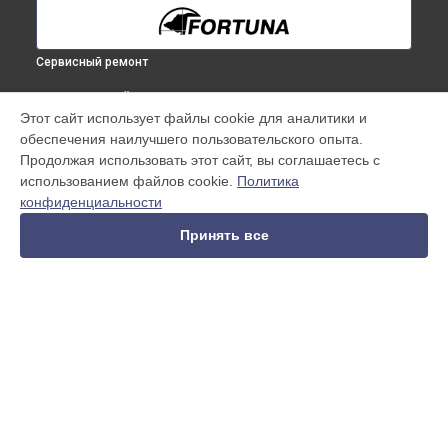
Сервисный ремонт
ВЫБЕРИ СВОЙ ГОРОД
Этот сайт использует файлы cookie для аналитики и
Ремонт электроники тепловизионного бинокуляра General
обеспечения наилучшего пользовательского опыта.
100S6 Fortuna в
Краснодаре
Продолжая использовать этот сайт, вы соглашаетесь с
Ремонт электроники тепловизионного бинокуляра General
использованием файлов cookie.
Политика
100S6 Fortuna в
Ростове-на-Дону
конфиденциальности
Ремонт электроники тепловизионного бинокуляра General
100S6 Fortuna в
Нижнем Новгороде
Принять все
Ремонт электроники тепловизионного бинокуляра General
100S6 Fortuna в
Новосибирске
Ремонт электроники тепловизионного бинокуляра General
100S6 Fortuna в
Челябинске
Ремонт электроники тепловизионного бинокуляра General
УСТРОЙСТВА
100S6 Fortuna в
Екатеринбурге
Ремонт электроники тепловизионного бинокуляра General
Тепловизионный бинокуляр
100S6 Fortuna в
Казани
Тепловизионный прицел
Ремонт электроники тепловизионного бинокуляра General
Тепловизионный монокуляр
100S6 Fortuna в
Уфе