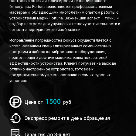
Настройка оптики и фокусировки тепловизионного
бинокуляра Fortuna выполняется профессиональными
мастерами, обладающими многолетним опытом работы с
устройствами марки Fortuna. Важнейший аспект — точный
подбор настроек для улучшения теплочувствительности и
четкости передаваемого изображения.
Исправление погрешностей фокуса осуществляется с
использованием специализированных компьютерных
программ и набора калибровочного оборудования,
позволяющего достичь максимальных показателей
эффективности устройства. Клиент получает на выходе
отлично настроенное устройство, готовое к
продолжительному использованию в самых суровых
условиях.
1500
Цена от
руб
Экспресс ремонт в день обращения
Гарантия до 3-х лет