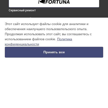
Сервисный ремонт
ВЫБЕРИ СВОЙ ГОРОД
Этот сайт использует файлы cookie для аналитики и
Замена дисплея (экрана) тепловизионного бинокуляра
обеспечения наилучшего пользовательского опыта.
General 100S3 Fortuna в
Краснодаре
Продолжая использовать этот сайт, вы соглашаетесь с
Замена дисплея (экрана) тепловизионного бинокуляра
использованием файлов cookie.
Политика
General 100S3 Fortuna в
Ростове-на-Дону
конфиденциальности
Замена дисплея (экрана) тепловизионного бинокуляра
General 100S3 Fortuna в
Нижнем Новгороде
Принять все
Замена дисплея (экрана) тепловизионного бинокуляра
General 100S3 Fortuna в
Новосибирске
Замена дисплея (экрана) тепловизионного бинокуляра
General 100S3 Fortuna в
Челябинске
Замена дисплея (экрана) тепловизионного бинокуляра
УСТРОЙСТВА
General 100S3 Fortuna в
Екатеринбурге
Замена дисплея (экрана) тепловизионного бинокуляра
Тепловизионный бинокуляр
General 100S3 Fortuna в
Казани
Тепловизионный прицел
Замена дисплея (экрана) тепловизионного бинокуляра
Тепловизионный монокуляр
General 100S3 Fortuna в
Уфе
Замена дисплея (экрана) тепловизионного бинокуляра
СТРАНИЦЫ