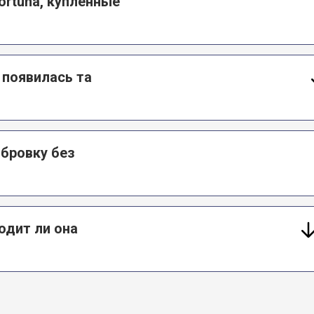
ortuna, купленные
 появилась та
ибровку без
одит ли она