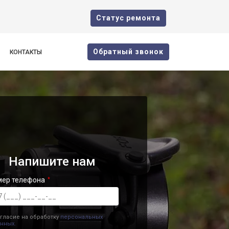
Cтатус ремонта
Oбратный звонок
КОНТАКТЫ
Напишите нам
мер телефона
гласие на обработку
персональных
нных.