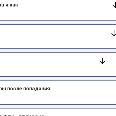
a и как
т
ры после попадания