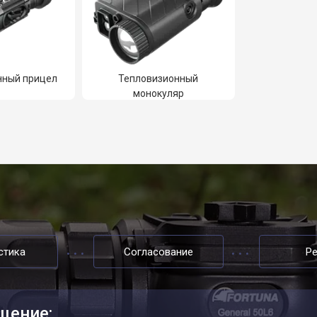
нный прицел
Тепловизионный
монокуляр
стика
Согласование
Р
щение: